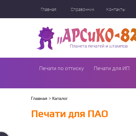
Перейти
к
Главная
Справочник
Контакты
основному
содержанию
Печати по оттиску
Печати для ИП
Вы
Главная
>
Каталог
здесь
Печати для ПАО