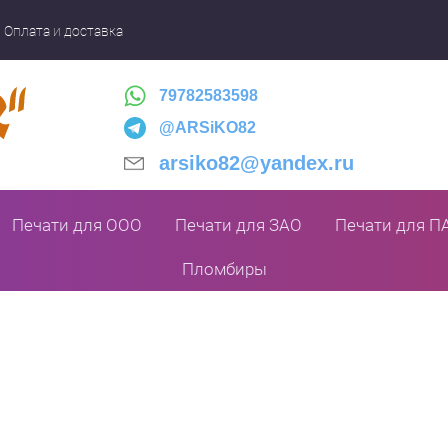
Оплата и доставка
79782583598
@ARSiKO82
arsiko82@yandex.ru
Печати для ООО
Печати для ЗАО
Печати для П
Пломбиры