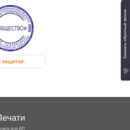
Заказать обратный звонок
С защитой
Печати
ечати для ИП