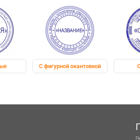
ные
С фигурной окантовкой
П