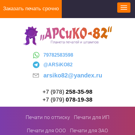
Перейти
Заказать печать срочно
Toggl
к
navig
основному
содержанию
79782583598
@ARSiKO82
arsiko82@yandex.ru
+7 (978)
258-35-98
+7 (979)
078-19-38
Печати по оттиску
Печати для ИП
Печати для ООО
Печати для ЗАО