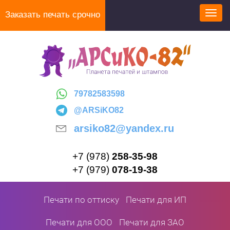
Перейти
Заказать печать срочно
Toggl
к
navig
основному
содержанию
79782583598
@ARSiKO82
arsiko82@yandex.ru
+7 (978)
258-35-98
+7 (979)
078-19-38
Печати по оттиску
Печати для ИП
Печати для ООО
Печати для ЗАО