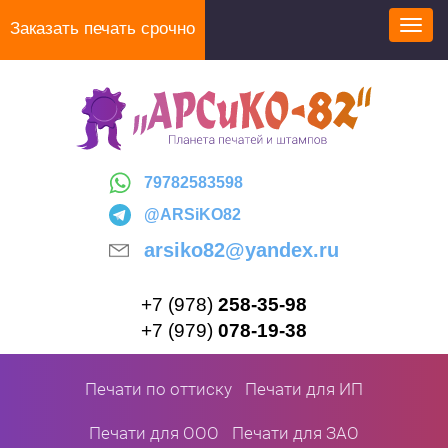
Перейти
Заказать печать срочно
Toggl
к
navig
основному
содержанию
79782583598
@ARSiKO82
arsiko82@yandex.ru
+7 (978)
258-35-98
+7 (979)
078-19-38
Печати по оттиску
Печати для ИП
Печати для ООО
Печати для ЗАО