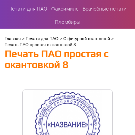
Печати для ПАО
Факсимиле
Врачебные печати
Пломбиры
Вы
Главная
>
Печати для ПАО
>
С фигурной окантовкой
>
Печать ПАО простая с окантовкой 8
здесь
Печать ПАО простая с
окантовкой 8