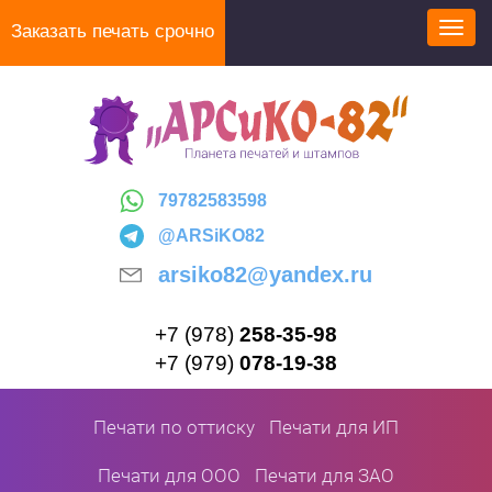
Перейти
Заказать печать срочно
Toggl
к
navig
основному
содержанию
79782583598
@ARSiKO82
arsiko82@yandex.ru
+7 (978)
258-35-98
+7 (979)
078-19-38
Печати по оттиску
Печати для ИП
Печати для ООО
Печати для ЗАО