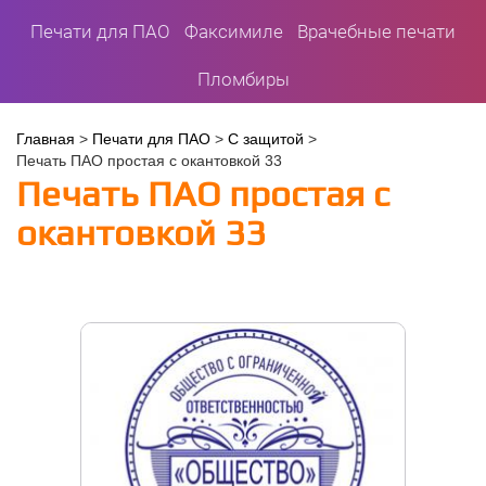
Печати для ПАО
Факсимиле
Врачебные печати
Пломбиры
Вы
Главная
>
Печати для ПАО
>
С защитой
>
Печать ПАО простая с окантовкой 33
здесь
Печать ПАО простая с
окантовкой 33