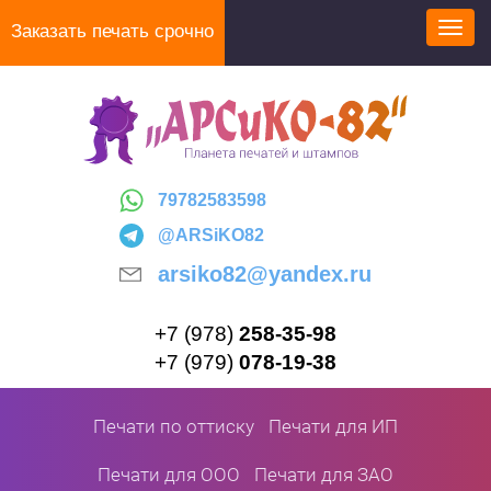
Перейти
Заказать печать срочно
Toggl
к
navig
основному
содержанию
79782583598
@ARSiKO82
arsiko82@yandex.ru
+7 (978)
258-35-98
+7 (979)
078-19-38
Печати по оттиску
Печати для ИП
Печати для ООО
Печати для ЗАО