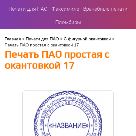
Печати для ПАО
Факсимиле
Врачебные печати
Пломбиры
Вы
Главная
>
Печати для ПАО
>
С фигурной окантовкой
>
Печать ПАО простая с окантовкой 17
здесь
Печать ПАО простая с
окантовкой 17