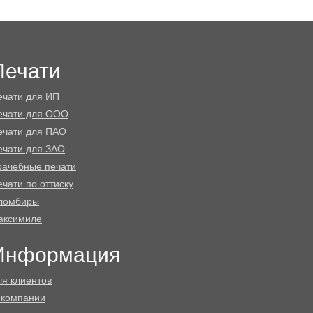
Печати
ечати для ИП
ечати для ООО
ечати для ПАО
ечати для ЗАО
рачебные печати
чати по оттиску
ломбиры
аксимиле
Информация
ля клиентов
 компании