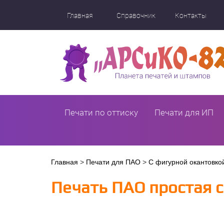
Перейти
к
Главная
Справочник
Контакты
основному
содержанию
Печати по оттиску
Печати для ИП
Вы
Главная
>
Печати для ПАО
>
С фигурной окантовко
здесь
Печать ПАО простая с