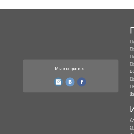
П
П
П
П
Мы в соцсетях:
В
Пе
instagram
vk
fb
П
Ф
Д
О