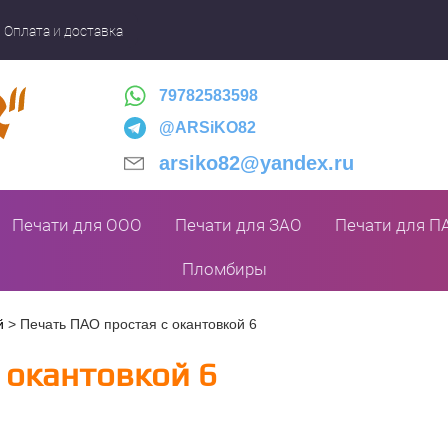
Оплата и доставка
79782583598
@ARSiKO82
arsiko82@yandex.ru
Печати для ООО
Печати для ЗАО
Печати для П
Пломбиры
й
>
Печать ПАО простая с окантовкой 6
 окантовкой 6