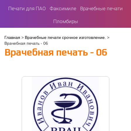
Печати для ПАО
Факсимиле
Врачебные печати
Пломбиры
Вы
Главная
>
Врачебные печати срочное изготовление.
>
Врачебная печать - 06
здесь
Врачебная печать - 06