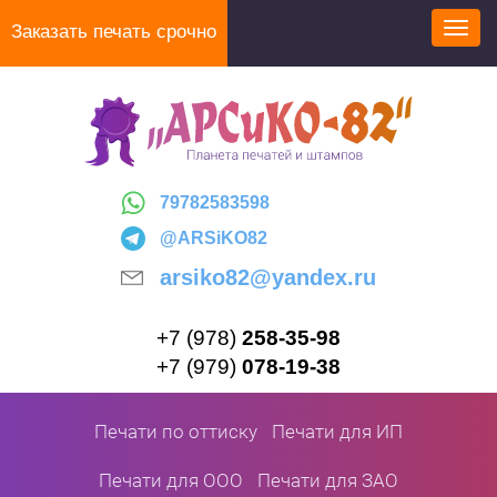
Перейти
Заказать печать срочно
Toggl
к
navig
основному
содержанию
79782583598
@ARSiKO82
arsiko82@yandex.ru
+7 (978)
258-35-98
+7 (979)
078-19-38
Печати по оттиску
Печати для ИП
Печати для ООО
Печати для ЗАО