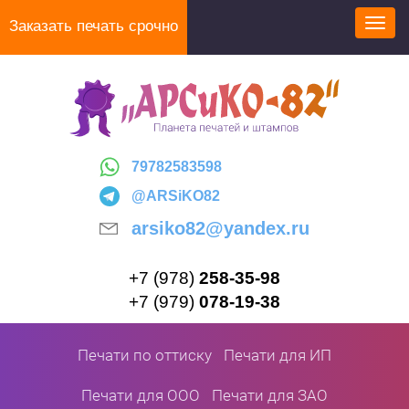
Перейти
Заказать печать срочно
Toggl
к
navig
основному
содержанию
79782583598
@ARSiKO82
arsiko82@yandex.ru
+7 (978)
258-35-98
+7 (979)
078-19-38
Печати по оттиску
Печати для ИП
Печати для ООО
Печати для ЗАО