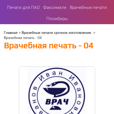
Печати для ПАО
Факсимиле
Врачебные печати
Пломбиры
Вы
Главная
>
Врачебные печати срочное изготовление.
>
Врачебная печать - 04
здесь
Врачебная печать - 04