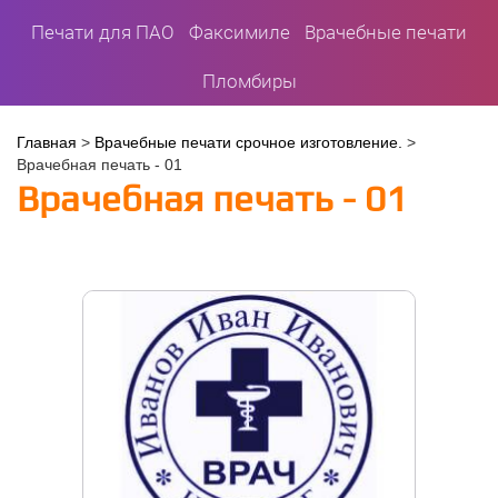
Печати для ПАО
Факсимиле
Врачебные печати
Пломбиры
Вы
Главная
>
Врачебные печати срочное изготовление.
>
Врачебная печать - 01
здесь
Врачебная печать - 01