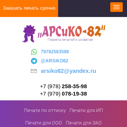
Перейти
Заказать печать срочно
Toggl
к
navig
основному
содержанию
79782583598
@ARSiKO82
arsiko82@yandex.ru
+7 (978)
258-35-98
+7 (979)
078-19-38
Печати по оттиску
Печати для ИП
Печати для ООО
Печати для ЗАО