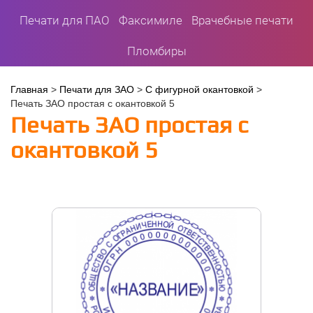
Печати для ПАО
Факсимиле
Врачебные печати
Пломбиры
Вы
Главная
>
Печати для ЗАО
>
С фигурной окантовкой
>
Печать ЗАО простая с окантовкой 5
здесь
Печать ЗАО простая с
окантовкой 5