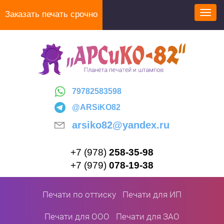
Перейти
Заказать печать срочно
Toggl
к
navig
основному
содержанию
79782583598
@ARSiKO82
arsiko82@yandex.ru
+7 (978)
258-35-98
+7 (979)
078-19-38
Печати по оттиску
Печати для ИП
Печати для ООО
Печати для ЗАО