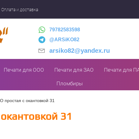
Оплата и доставка
79782583598
@ARSiKO82
arsiko82@yandex.ru
Печати для ООО
Печати для ЗАО
Печати для П
Пломбиры
О простая с окантовкой 31
 окантовкой 31