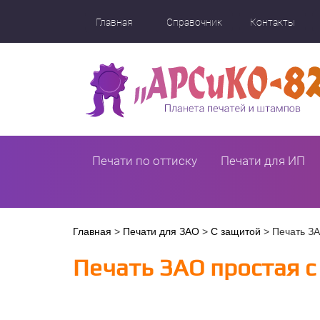
Перейти
к
Главная
Справочник
Контакты
основному
содержанию
Печати по оттиску
Печати для ИП
Вы
Главная
>
Печати для ЗАО
>
С защитой
>
Печать ЗА
здесь
Печать ЗАО простая с