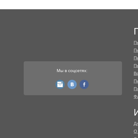
П
П
П
П
Мы в соцсетях:
В
Пе
instagram
vk
fb
П
Ф
Д
О