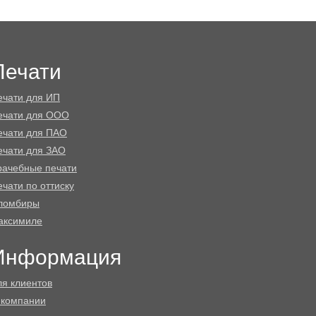
Печати
ечати для ИП
ечати для ООО
ечати для ПАО
ечати для ЗАО
рачебные печати
чати по оттиску
ломбиры
аксимиле
Информация
ля клиентов
 компании