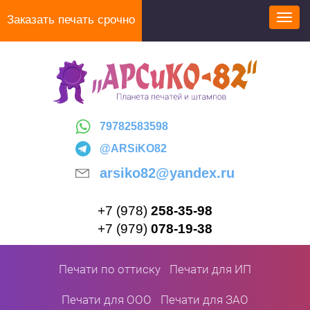
Перейти
Заказать печать срочно
Toggl
к
navig
основному
содержанию
79782583598
@ARSiKO82
arsiko82@yandex.ru
+7 (978)
258-35-98
+7 (979)
078-19-38
Печати по оттиску
Печати для ИП
Печати для ООО
Печати для ЗАО