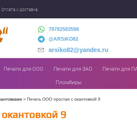
Оплата и доставка
79782583598
@ARSiKO82
arsiko82@yandex.ru
Печати для ООО
Печати для ЗАО
Печати для П
Пломбиры
кантовками
>
Печать ООО простая с окантовкой 9
 окантовкой 9