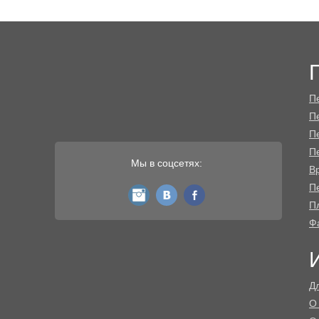
П
П
П
П
Мы в соцсетях:
В
Пе
instagram
vk
fb
П
Ф
Д
О