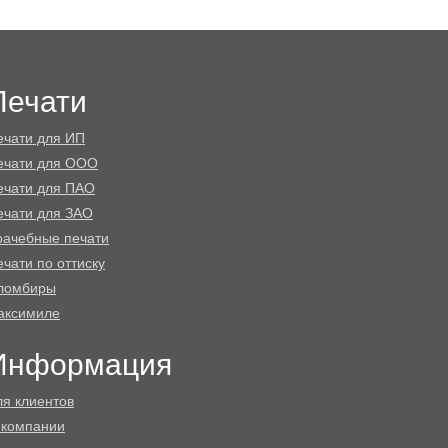
Печати
ечати для ИП
ечати для ООО
ечати для ПАО
ечати для ЗАО
рачебные печати
чати по оттиску
ломбиры
аксимиле
Информация
ля клиентов
 компании