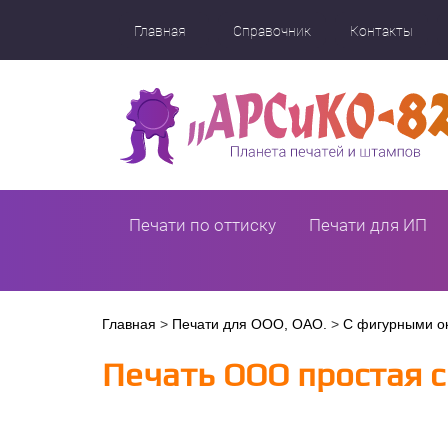
Перейти
к
Главная
Справочник
Контакты
основному
содержанию
Печати по оттиску
Печати для ИП
Вы
Главная
>
Печати для ООО, ОАО.
>
С фигурными о
здесь
Печать ООО простая с