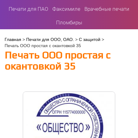
Печати для ПАО
Факсимиле
Врачебные печати
Пломбиры
Вы
Главная
>
Печати для ООО, ОАО.
>
С защитой
>
Печать ООО простая с окантовкой 35
здесь
Печать ООО простая с
окантовкой 35