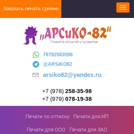
Перейти
Заказать печать срочно
Toggl
к
navig
основному
содержанию
79782583598
@ARSiKO82
arsiko82@yandex.ru
+7 (978)
258-35-98
+7 (979)
078-19-38
Печати по оттиску
Печати для ИП
Печати для ООО
Печати для ЗАО