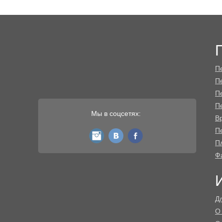
П
П
П
П
Мы в соцсетях:
В
Пе
instagram
vk
fb
П
Ф
Д
О