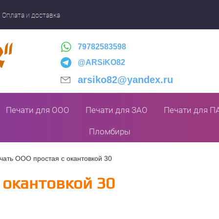
Оплата и доставка
79782583598
@ARSiKO82
arsiko82@yandex.ru
Печати для ООО
Печати для ЗАО
Печати для П
Пломбиры
чать ООО простая с окантовкой 30
 окантовкой 30