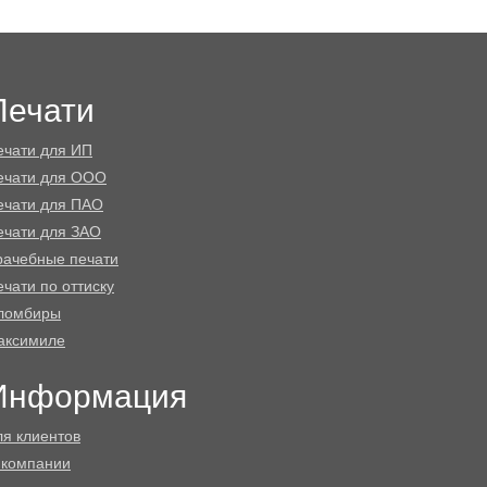
Печати
ечати для ИП
ечати для ООО
ечати для ПАО
ечати для ЗАО
рачебные печати
чати по оттиску
ломбиры
аксимиле
Информация
ля клиентов
 компании