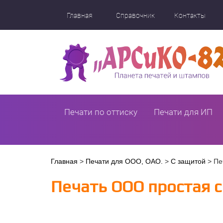
Перейти
к
Главная
Справочник
Контакты
основному
содержанию
Печати по оттиску
Печати для ИП
Вы
Главная
>
Печати для ООО, ОАО.
>
С защитой
>
Пе
здесь
Печать ООО простая с