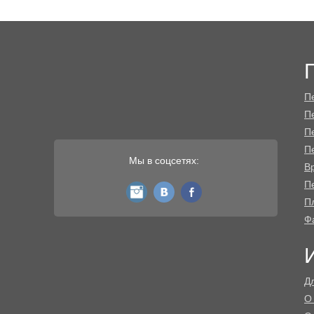
П
П
П
П
Мы в соцсетях:
В
Пе
instagram
vk
fb
П
Ф
Д
О