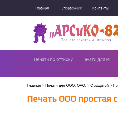
Перейти
к
Главная
Справочник
Контакты
основному
содержанию
Печати по оттиску
Печати для ИП
Вы
Главная
>
Печати для ООО, ОАО.
>
С защитой
>
Пе
здесь
Печать ООО простая с