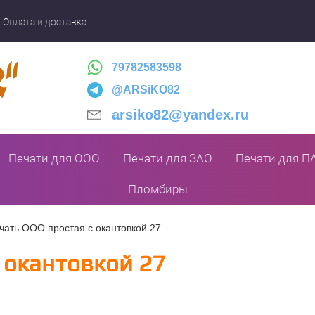
Оплата и доставка
79782583598
@ARSiKO82
arsiko82@yandex.ru
Печати для ООО
Печати для ЗАО
Печати для П
Пломбиры
чать ООО простая с окантовкой 27
 окантовкой 27