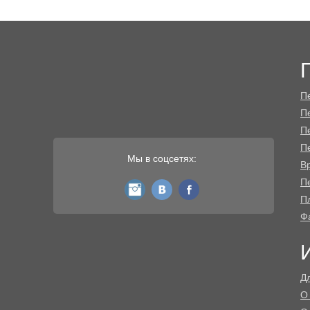
П
П
П
П
Мы в соцсетях:
В
Пе
instagram
vk
fb
П
Ф
Д
О