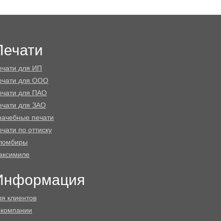
Печати
ечати для ИП
ечати для ООО
ечати для ПАО
ечати для ЗАО
рачебные печати
чати по оттиску
ломбиры
аксимиле
Информация
ля клиентов
 компании