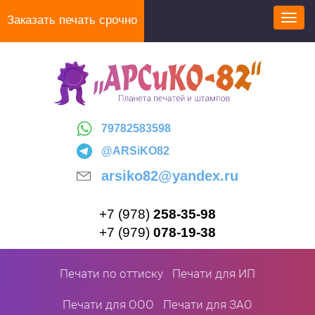
Перейти
Заказать печать срочно
Toggl
к
navig
основному
содержанию
79782583598
@ARSiKO82
arsiko82@yandex.ru
+7 (978)
258-35-98
+7 (979)
078-19-38
Печати по оттиску
Печати для ИП
Печати для ООО
Печати для ЗАО