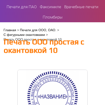
Печати для ПАО
Факсимиле
Врачебные печати
Пломбиры
Вы
Главная
>
Печати для ООО, ОАО.
>
С фигурными окантовками
>
здесь
Печать ООО простая с
Печать ООО простая с окантовкой 10
окантовкой 10