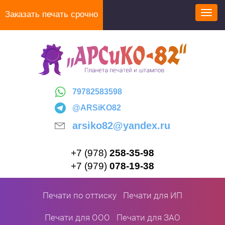
Перейти
Заказать печать срочно
Toggl
к
navig
основному
содержанию
79782583598
@ARSiKO82
arsiko82@yandex.ru
+7 (978)
258-35-98
+7 (979)
078-19-38
Печати по оттиску
Печати для ИП
Печати для ООО
Печати для ЗАО