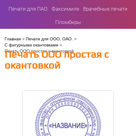
Печати для ПАО
Факсимиле
Врачебные печати
Пломбиры
Вы
Главная
>
Печати для ООО, ОАО.
>
С фигурными окантовками
>
здесь
Печать ООО простая с
Печать ООО простая с окантовкой
окантовкой