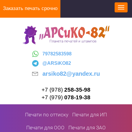
Перейти
Заказать печать срочно
Toggl
к
navig
основному
содержанию
79782583598
@ARSiKO82
arsiko82@yandex.ru
+7 (978)
258-35-98
+7 (979)
078-19-38
Печати по оттиску
Печати для ИП
Печати для ООО
Печати для ЗАО