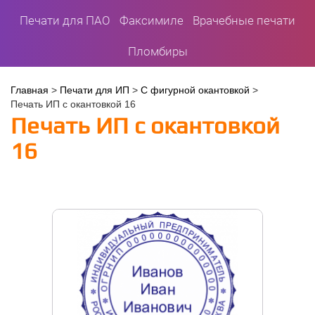
Печати для ПАО
Факсимиле
Врачебные печати
Пломбиры
Вы
Главная
>
Печати для ИП
>
С фигурной окантовкой
>
Печать ИП с окантовкой 16
здесь
Печать ИП с окантовкой
16