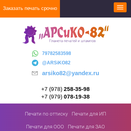
Перейти
Заказать печать срочно
Toggl
к
navig
основному
содержанию
79782583598
@ARSiKO82
arsiko82@yandex.ru
+7 (978)
258-35-98
+7 (979)
078-19-38
Печати по оттиску
Печати для ИП
Печати для ООО
Печати для ЗАО