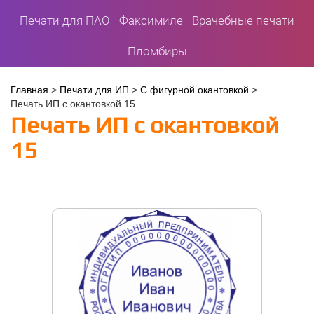
Печати для ПАО
Факсимиле
Врачебные печати
Пломбиры
Вы
Главная
>
Печати для ИП
>
С фигурной окантовкой
>
Печать ИП с окантовкой 15
здесь
Печать ИП с окантовкой
15