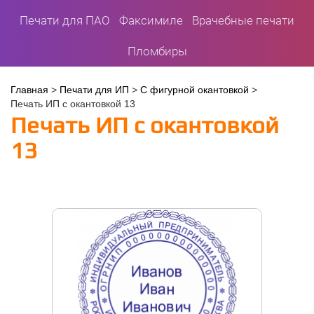
Печати для ПАО
Факсимиле
Врачебные печати
Пломбиры
Вы
Главная
>
Печати для ИП
>
С фигурной окантовкой
>
Печать ИП с окантовкой 13
здесь
Печать ИП с окантовкой
13