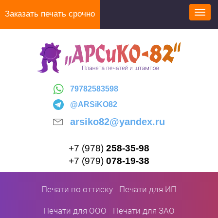
Перейти
Заказать печать срочно
Toggl
к
navig
основному
содержанию
79782583598
@ARSiKO82
arsiko82@yandex.ru
+7 (978)
258-35-98
+7 (979)
078-19-38
Печати по оттиску
Печати для ИП
Печати для ООО
Печати для ЗАО