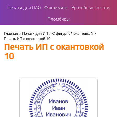
Печати для ПАО
Факсимиле
Врачебные печати
Пломбиры
Вы
Главная
>
Печати для ИП
>
С фигурной окантовкой
>
Печать ИП с окантовкой 10
здесь
Печать ИП с окантовкой
10