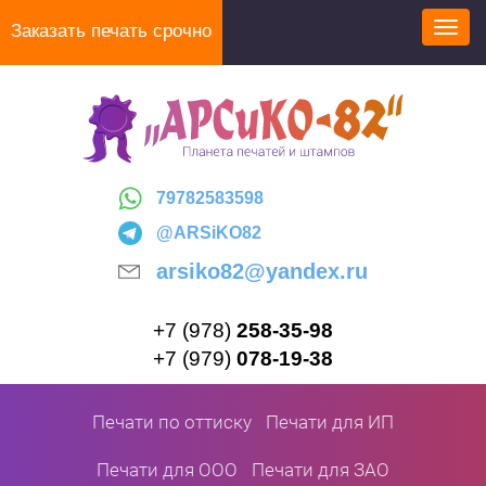
Перейти
Заказать печать срочно
Toggl
к
navig
основному
содержанию
79782583598
@ARSiKO82
arsiko82@yandex.ru
+7 (978)
258-35-98
+7 (979)
078-19-38
Печати по оттиску
Печати для ИП
Печати для ООО
Печати для ЗАО