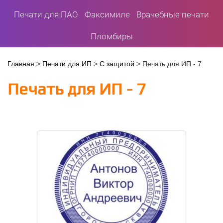
Печати для ПАО
Факсимиле
Врачебные печати
Пломбиры
Вы
Главная
>
Печати для ИП
>
С защитой
>
Печать для ИП - 7
здесь
Печать для ИП - 7