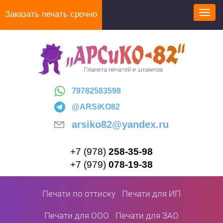
Перейти
Заказать печать срочно
Toggl
к
navig
основному
содержанию
79782583598
@ARSiKO82
arsiko82@yandex.ru
+7 (978)
258-35-98
+7 (979)
078-19-38
Печати по оттиску
Печати для ИП
Печати для ООО
Печати для ЗАО