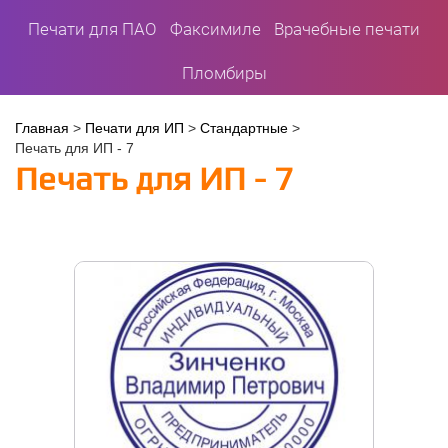
Печати для ПАО
Факсимиле
Врачебные печати
Пломбиры
Вы
Главная
>
Печати для ИП
>
Стандартные
>
Печать для ИП - 7
здесь
Печать для ИП - 7