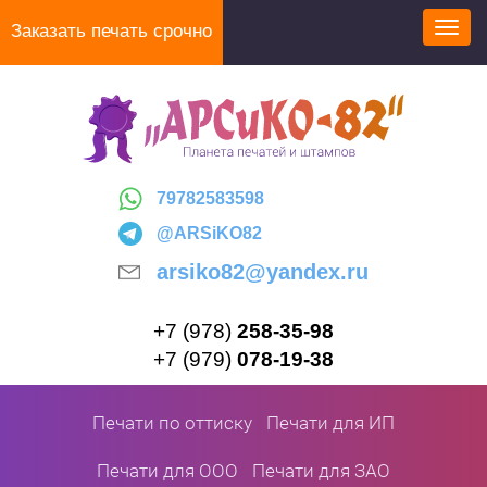
Перейти
Заказать печать срочно
Toggl
к
navig
основному
содержанию
79782583598
@ARSiKO82
arsiko82@yandex.ru
+7 (978)
258-35-98
+7 (979)
078-19-38
Печати по оттиску
Печати для ИП
Печати для ООО
Печати для ЗАО