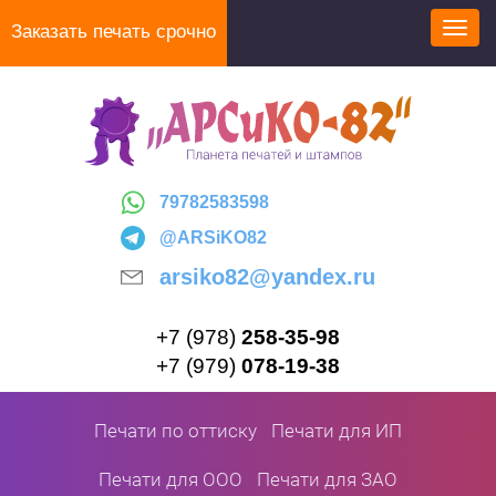
Перейти
Заказать печать срочно
Toggl
к
navig
основному
содержанию
79782583598
@ARSiKO82
arsiko82@yandex.ru
+7 (978)
258-35-98
+7 (979)
078-19-38
Печати по оттиску
Печати для ИП
Печати для ООО
Печати для ЗАО