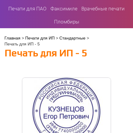
Печати для ПАО
Факсимиле
Врачебные печати
Пломбиры
Вы
Главная
>
Печати для ИП
>
Стандартные
>
Печать для ИП - 5
здесь
Печать для ИП - 5