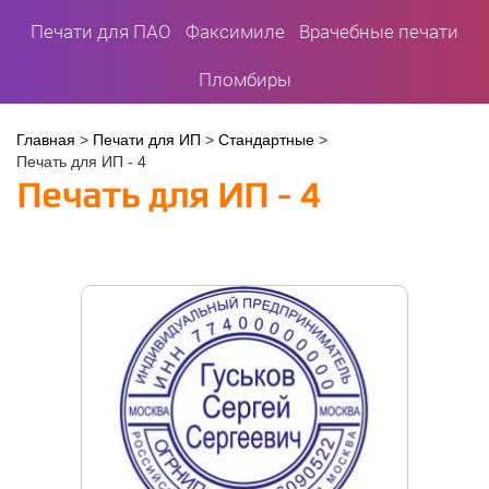
Печати для ПАО
Факсимиле
Врачебные печати
Пломбиры
Вы
Главная
>
Печати для ИП
>
Стандартные
>
Печать для ИП - 4
здесь
Печать для ИП - 4