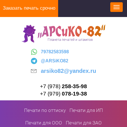
Перейти
Заказать печать срочно
Toggl
к
navig
основному
содержанию
79782583598
@ARSiKO82
arsiko82@yandex.ru
+7 (978)
258-35-98
+7 (979)
078-19-38
Печати по оттиску
Печати для ИП
Печати для ООО
Печати для ЗАО