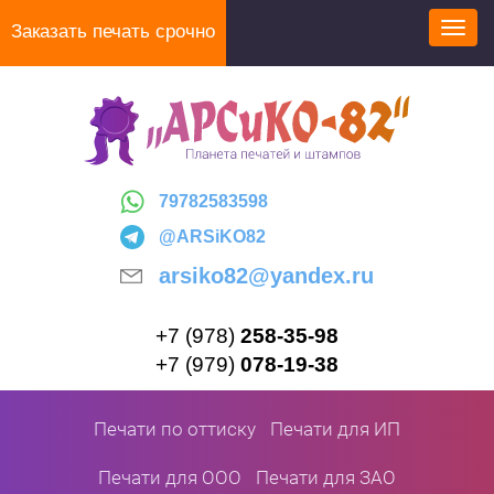
Перейти
Заказать печать срочно
Toggl
к
navig
основному
содержанию
79782583598
@ARSiKO82
arsiko82@yandex.ru
+7 (978)
258-35-98
+7 (979)
078-19-38
Печати по оттиску
Печати для ИП
Печати для ООО
Печати для ЗАО