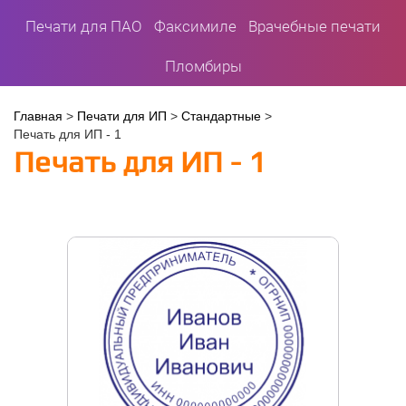
Печати для ПАО
Факсимиле
Врачебные печати
Пломбиры
Вы
Главная
>
Печати для ИП
>
Стандартные
>
Печать для ИП - 1
здесь
Печать для ИП - 1