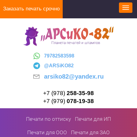
Перейти
Заказать печать срочно
Toggl
к
navig
основному
содержанию
79782583598
@ARSiKO82
arsiko82@yandex.ru
+7 (978)
258-35-98
+7 (979)
078-19-38
Печати по оттиску
Печати для ИП
Печати для ООО
Печати для ЗАО