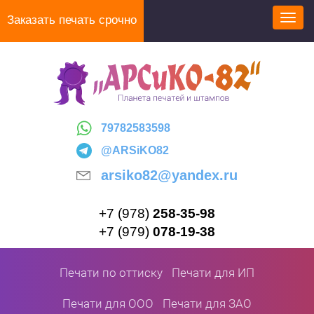
Перейти
Заказать печать срочно
Toggl
к
navig
основному
содержанию
79782583598
@ARSiKO82
arsiko82@yandex.ru
+7 (978)
258-35-98
+7 (979)
078-19-38
Печати по оттиску
Печати для ИП
Печати для ООО
Печати для ЗАО